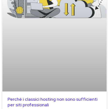
Perché i classici hosting non sono sufficienti
per siti professionali