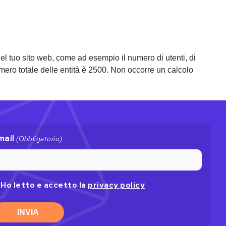
 nel tuo sito web, come ad esempio il numero di utenti, di
numero totale delle entità è 2500. Non occorre un calcolo
mail
(Obbligatorio)
ivacy
Ho letto e accetto la
privacy policy
licy
bbligatorio)